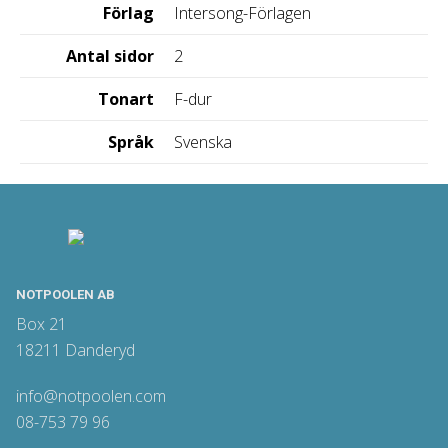
Förlag
Intersong-Förlagen
Antal sidor
2
Tonart
F-dur
Språk
Svenska
NOTPOOLEN AB
Box 21
18211 Danderyd
info@notpoolen.com
08-753 79 96