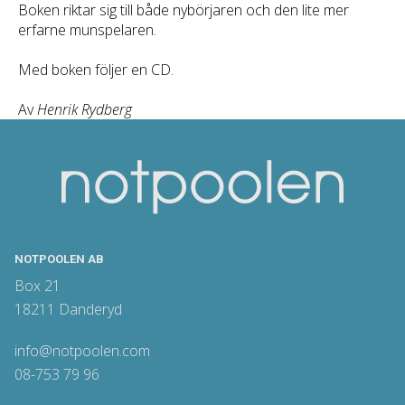
Boken riktar sig till både nybörjaren och den lite mer
erfarne munspelaren.
Med boken följer en CD.
Av
Henrik Rydberg
NOTPOOLEN AB
Box 21
18211 Danderyd
info@notpoolen.com
08-753 79 96