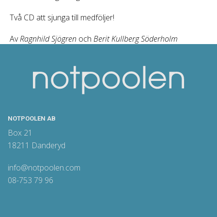
Två CD att sjunga till medföljer!
Av
Ragnhild Sjögren
och
Berit Kullberg Söderholm
NOTPOOLEN AB
Box 21
18211 Danderyd
info@notpoolen.com
08-753 79 96