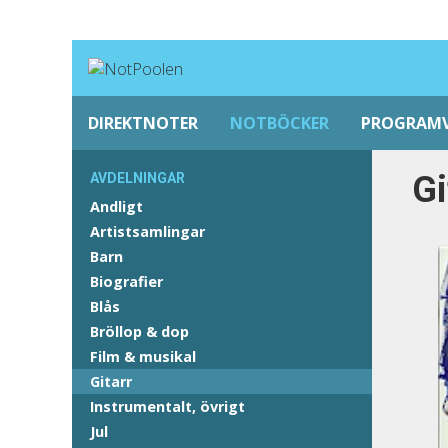
DIREKTNOTER
NOTBÖCKER
PROGRAM
Gi
AVDELNINGAR
Andligt
Artistsamlingar
Barn
Biografier
Blås
Bröllop & dop
Film & musikal
Gitarr
Instrumentalt, övrigt
Jul