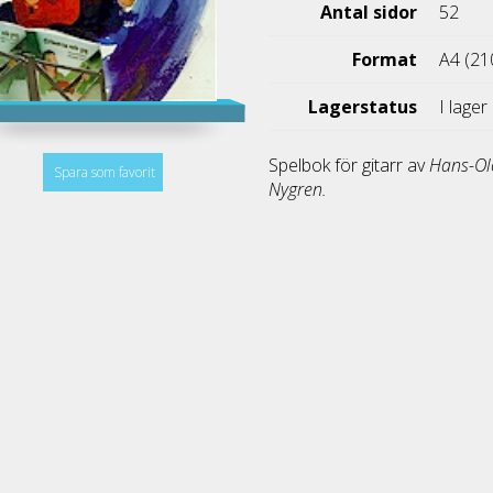
Antal sidor
52
Format
A4 (21
Lagerstatus
I lager
Spelbok för gitarr av
Hans-Ol
Spara som favorit
Nygren.