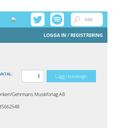
LOGGA IN / REGISTRERING
ANTAL:
Lägg i kundvagn
riken/Gehrmans Musikförlag AB
85662548