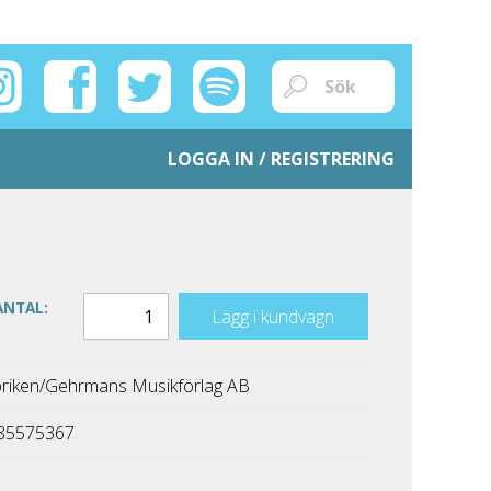
LOGGA IN / REGISTRERING
ANTAL:
Lägg i kundvagn
riken/Gehrmans Musikförlag AB
85575367