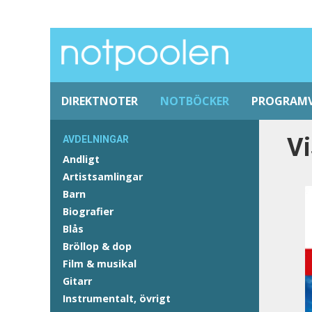
DIREKTNOTER
NOTBÖCKER
PROGRAM
Vi
AVDELNINGAR
Andligt
Artistsamlingar
Barn
Biografier
Blås
Bröllop & dop
Film & musikal
Gitarr
Instrumentalt, övrigt