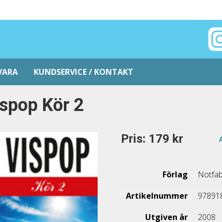
VARA
KUNDSERVICE / KONTAKT
spop Kör 2
Pris: 179 kr
Förlag
Notfab
Artikelnummer
97891
Utgiven år
2008