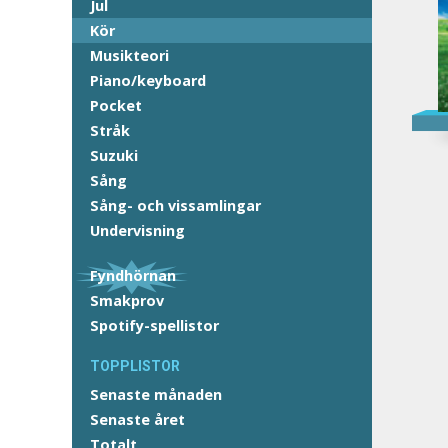
Jul
Kör
Musikteori
Piano/keyboard
Pocket
Stråk
Suzuki
Sång
Sång- och vissamlingar
Undervisning
Fyndhörnan
Smakprov
Spotify-spellistor
TOPPLISTOR
Senaste månaden
Senaste året
Totalt