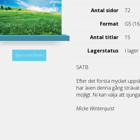
Antal sidor
72
Format
G5 (16
Antal titlar
15
Lagerstatus
I lager
Spara som favorit
SATB
Efter det första mycket upps
har även denna gång strävat 
möjligt. Ni kan välja att sju
Micke Winterquist