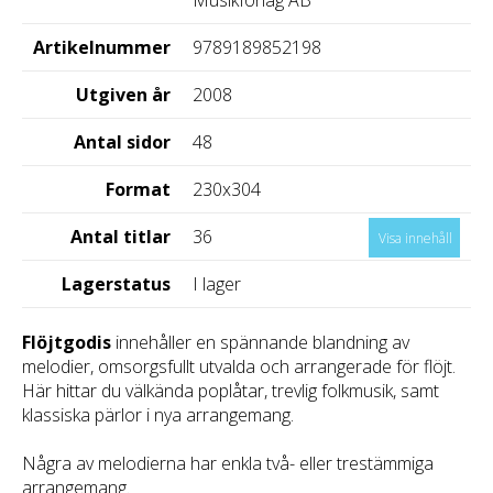
Musikförlag AB
Artikelnummer
9789189852198
Utgiven år
2008
Antal sidor
48
Format
230x304
Antal titlar
36
Visa innehåll
Lagerstatus
I lager
Flöjtgodis
innehåller en spännande blandning av
melodier, omsorgsfullt utvalda och arrangerade för flöjt.
Här hittar du välkända poplåtar, trevlig folkmusik, samt
klassiska pärlor i nya arrangemang.
Några av melodierna har enkla två- eller trestämmiga
arrangemang.