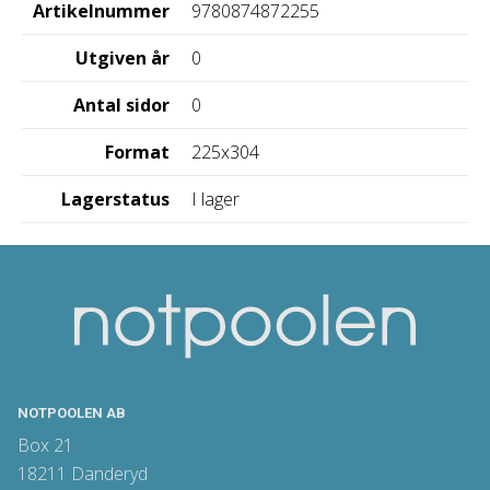
Artikelnummer
9780874872255
Utgiven år
0
Antal sidor
0
Format
225x304
Lagerstatus
I lager
NOTPOOLEN AB
Box 21
18211 Danderyd