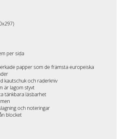
0x297)
m per sida
llverkade papper som de främsta europeiska
nder
ed kautschuk och raderkniv
om är lagom styvt
sta tänkbara läsbarhet
temen
lslagning och noteringar
rån blocket