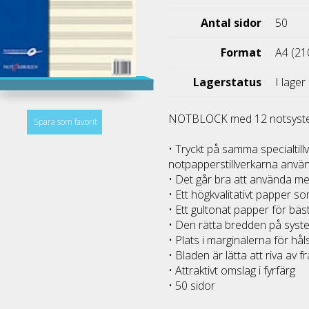
Antal sidor
50
Format
A4 (21
Lagerstatus
I lager
NOTBLOCK med 12 notsyste
Spara som favorit
• Tryckt på samma specialti
notpapperstillverkarna anvä
• Det går bra att använda m
• Ett högkvalitativt papper s
• Ett gultonat papper för bä
• Den rätta bredden på sys
• Plats i marginalerna för hå
• Bladen är lätta att riva av f
• Attraktivt omslag i fyrfärg
• 50 sidor