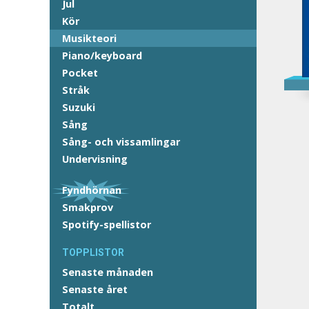
Jul
Kör
Musikteori
Piano/keyboard
Pocket
Stråk
Suzuki
Sång
Sång- och vissamlingar
Undervisning
Fyndhörnan
Smakprov
Spotify-spellistor
TOPPLISTOR
Senaste månaden
Senaste året
Totalt