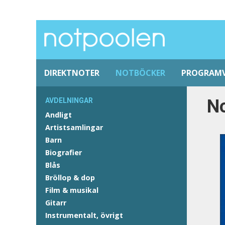
DIREKTNOTER
NOTBÖCKER
PROGRAM
No
AVDELNINGAR
Andligt
Artistsamlingar
Barn
Biografier
Blås
Bröllop & dop
Film & musikal
Gitarr
Instrumentalt, övrigt