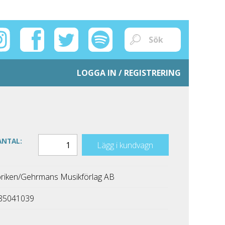
LOGGA IN / REGISTRERING
ANTAL:
Lägg i kundvagn
riken/Gehrmans Musikförlag AB
85041039