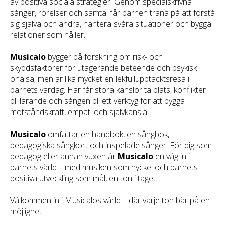
av positiva sociala strategier. Genom specialskrivna
sånger, rörelser och samtal får barnen träna på att förstå
sig själva och andra, hantera svåra situationer och bygga
relationer som håller.
Musicalo
bygger på forskning om risk- och
skyddsfaktorer för utagerande beteende och psykisk
ohälsa, men är lika mycket en lekfullupptäcktsresa i
barnets vardag. Här får stora känslor ta plats, konflikter
bli lärande och sången bli ett verktyg för att bygga
motståndskraft, empati och självkänsla.
Musicalo
omfattar en handbok, en sångbok,
pedagogiska sångkort och inspelade sånger. För dig som
pedagog eller annan vuxen är
Musicalo
en väg in i
barnets värld – med musiken som nyckel och barnets
positiva utveckling som mål, en ton i taget.
Välkommen in i Musicalos värld – där varje ton bär på en
möjlighet.