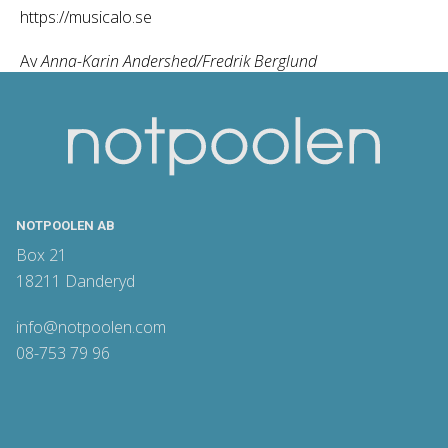
https://musicalo.se
Av
Anna-Karin Andershed/Fredrik Berglund
NOTPOOLEN AB
Box 21
18211 Danderyd
info@notpoolen.com
08-753 79 96