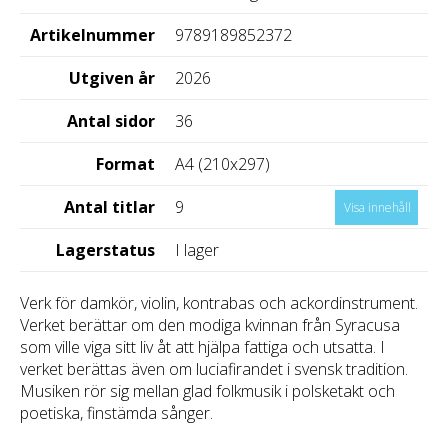
Artikelnummer
9789189852372
Utgiven år
2026
Antal sidor
36
Format
A4 (210x297)
Antal titlar
9
Visa innehåll
Lagerstatus
I lager
Verk för damkör, violin, kontrabas och ackordinstrument.
Verket berättar om den modiga kvinnan från Syracusa
som ville viga sitt liv åt att hjälpa fattiga och utsatta. I
verket berättas även om luciafirandet i svensk tradition.
Musiken rör sig mellan glad folkmusik i polsketakt och
poetiska, finstämda sånger.