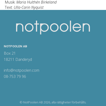
Musik:
Maria Hulthén Birkeland
Text:
Ulla-Carin Nyquist
NOTPOOLEN AB
Box 21
18211 Danderyd
info@notpoolen.com
08-753 79 96
© NotPoolen AB 2026, alla rättigheter förbehålls.