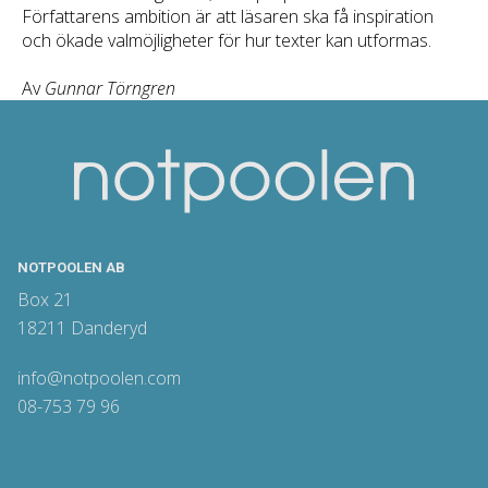
Författarens ambition är att läsaren ska få inspiration
och ökade valmöjligheter för hur texter kan utformas.
Av
Gunnar Törngren
NOTPOOLEN AB
Box 21
18211 Danderyd
info@notpoolen.com
08-753 79 96