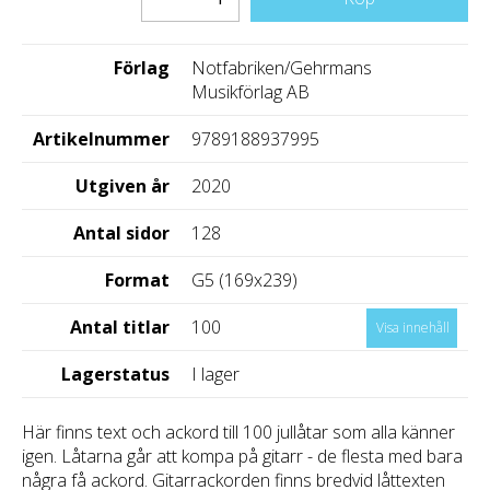
Förlag
Notfabriken/Gehrmans
Musikförlag AB
Artikelnummer
9789188937995
Utgiven år
2020
Antal sidor
128
Format
G5 (169x239)
Antal titlar
100
Visa innehåll
Lagerstatus
I lager
Här finns text och ackord till 100 jullåtar som alla känner
igen. Låtarna går att kompa på gitarr - de flesta med bara
några få ackord. Gitarrackorden finns bredvid låttexten