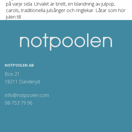
på varje sida. Urvalet är brett, en blandning av julpop,
carols, traditionella julsånger och ringlekar. Låtar som hör
julen till.
NOTPOOLEN AB
Box 21
18211 Danderyd
info@notpoolen.com
08-753 79 96