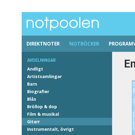
DIREKTNOTER
NOTBÖCKER
PROGRAM
En
AVDELNINGAR
Andligt
Artistsamlingar
Barn
Biografier
Blås
Bröllop & dop
Film & musikal
Gitarr
Instrumentalt, övrigt