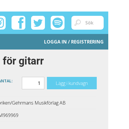
LOGGA IN / REGISTRERING
för gitarr
ANTAL:
Lägg i kundvagn
riken/Gehrmans Musikförlag AB
M969969