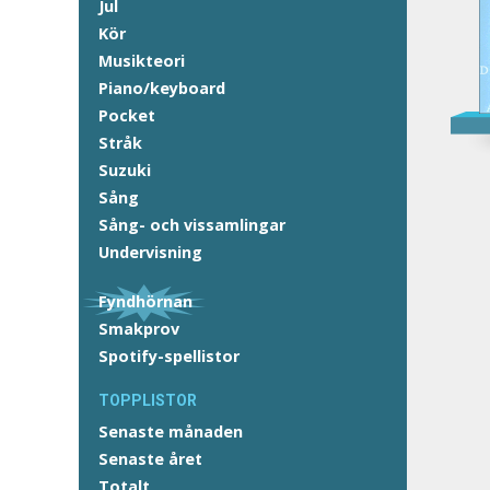
Jul
Kör
Musikteori
Piano/keyboard
Pocket
Stråk
Suzuki
Sång
Sång- och vissamlingar
Undervisning
Fyndhörnan
Smakprov
Spotify-spellistor
TOPPLISTOR
Senaste månaden
Senaste året
Totalt