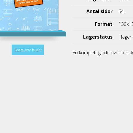
Antal sidor
64
Format
130x1
Lagerstatus
I lager
Spara som favorit
En komplett guide över teknik