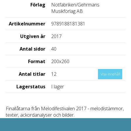
Förlag
Notfabriken/Gehrmans
Musikförlag AB
Artikelnummer
9789188181381
Utgiven år
2017
Antal sidor
40
Format
200x260
Antal titlar
12
Visa innehåll
Lagerstatus
I lager
Finallåtarna från Melodifestivalen 2017 - melodistämmor,
texter, ackordanalyser och bilder.