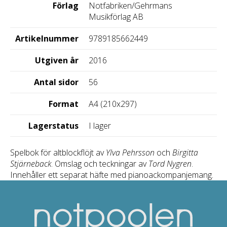
Förlag
Notfabriken/Gehrmans
Musikförlag AB
Artikelnummer
9789185662449
Utgiven år
2016
Antal sidor
56
Format
A4 (210x297)
Lagerstatus
I lager
Spelbok för altblockflöjt av
Ylva Pehrsson
och
Birgitta
Stjärneback
. Omslag och teckningar av
Tord Nygren
.
Innehåller ett separat häfte med pianoackompanjemang.