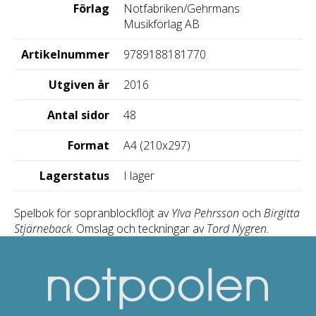
Förlag
Notfabriken/Gehrmans
Musikförlag AB
Artikelnummer
9789188181770
Utgiven år
2016
Antal sidor
48
Format
A4 (210x297)
Lagerstatus
I lager
Spelbok för sopranblockflöjt av
Ylva Pehrsson
och
Birgitta
Stjärneback
. Omslag och teckningar av
Tord Nygren.