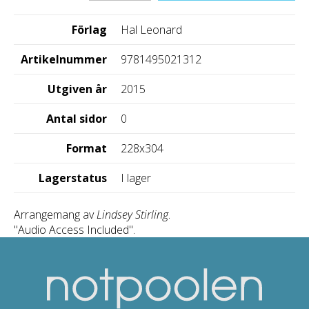
Förlag
Hal Leonard
Artikelnummer
9781495021312
Utgiven år
2015
Antal sidor
0
Format
228x304
Lagerstatus
I lager
Arrangemang av
Lindsey Stirling
.
"Audio Access Included".