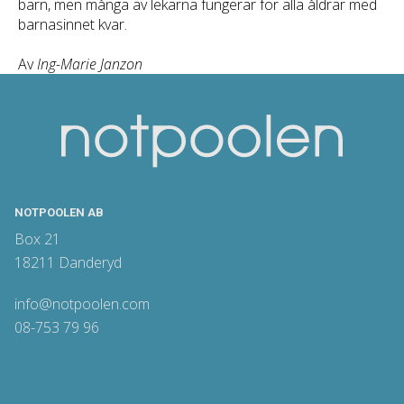
barn, men många av lekarna fungerar för alla åldrar med
barnasinnet kvar.
Av
Ing-Marie Janzon
NOTPOOLEN AB
Box 21
18211 Danderyd
info@notpoolen.com
08-753 79 96