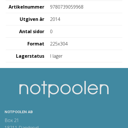
Artikelnummer
9780739059968
Utgiven år
2014
Antal sidor
0
Format
225x304
Lagerstatus
I lager
NOTPOOLEN AB
Box 21
18211 Danderyd