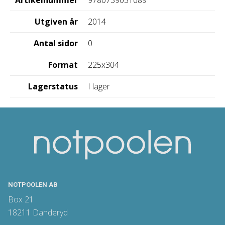
Artikelnummer
9780739051689
Utgiven år
2014
Antal sidor
0
Format
225x304
Lagerstatus
I lager
NOTPOOLEN AB
Box 21
18211 Danderyd