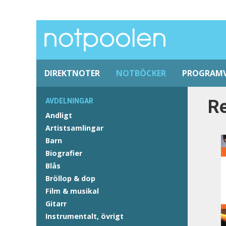
DIREKTNOTER
NOTBÖCKER
PROGRAM
Re
AVDELNINGAR
Andligt
Artistsamlingar
Barn
Biografier
Blås
Bröllop & dop
Film & musikal
Gitarr
Instrumentalt, övrigt