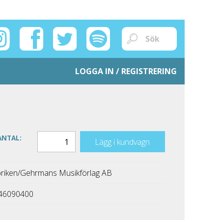
LOGGA IN / REGISTRERING
ANTAL:
Lägg i kundvagn
riken/Gehrmans Musikförlag AB
46090400