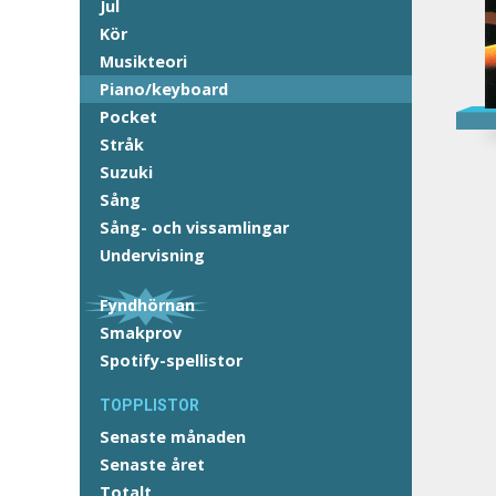
Jul
Kör
Musikteori
Piano/keyboard
Pocket
Stråk
Suzuki
Sång
Sång- och vissamlingar
Undervisning
Fyndhörnan
Smakprov
Spotify-spellistor
TOPPLISTOR
Senaste månaden
Senaste året
Totalt