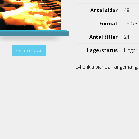
Antal sidor
48
Format
230x3
Antal titlar
24
Lagerstatus
I lager
Spara som favorit
24 enkla pianoarrangemang.