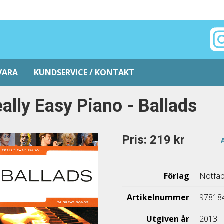
VARA
KUNDSERVICE / KONTAKT
ally Easy Piano - Ballads
Pris: 219 kr
Förlag
Notfab
Artikelnummer
97818
Utgiven år
2013