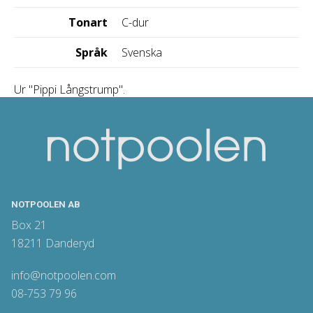
Tonart
C-dur
Språk
Svenska
Ur "Pippi Långstrump".
NOTPOOLEN AB
Box 21
18211 Danderyd
info@notpoolen.com
08-753 79 96