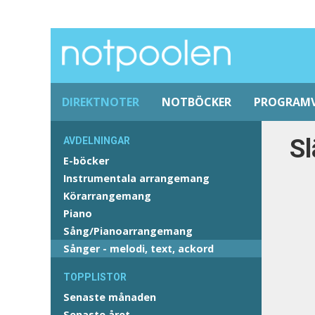
DIREKTNOTER
NOTBÖCKER
PROGRAM
Sl
AVDELNINGAR
E-böcker
Instrumentala arrangemang
Körarrangemang
Piano
Sång/Pianoarrangemang
Sånger - melodi, text, ackord
TOPPLISTOR
Senaste månaden
Senaste året