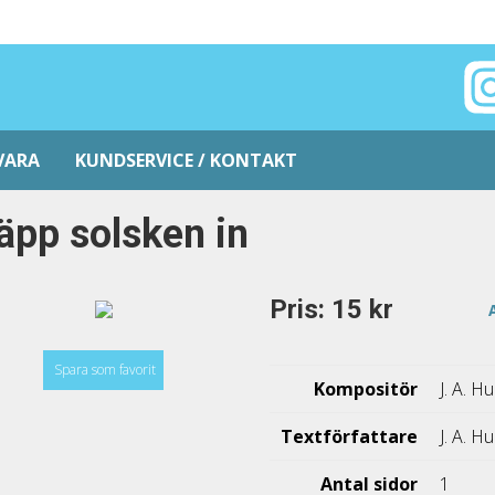
VARA
KUNDSERVICE / KONTAKT
äpp solsken in
Pris: 15 kr
Spara som favorit
Kompositör
J. A. 
Textförfattare
J. A. 
Antal sidor
1