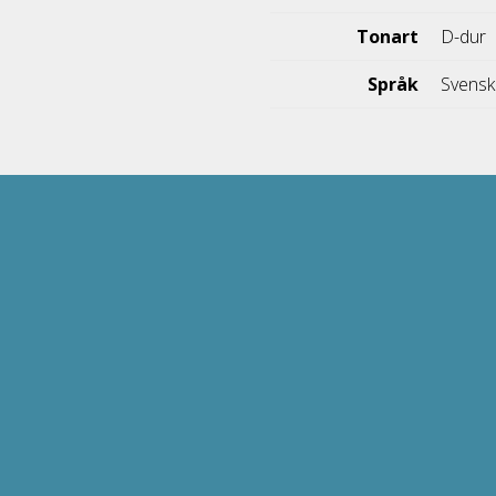
Tonart
D-dur
Språk
Svens