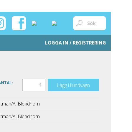
LOGGA IN / REGISTRERING
ANTAL:
Lägg i kundvagn
Hultman/A. Blendhorn
Hultman/A. Blendhorn