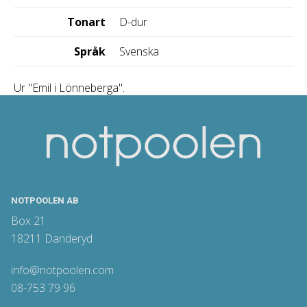
Tonart
D-dur
Språk
Svenska
Ur "Emil i Lönneberga".
NOTPOOLEN AB
Box 21
18211 Danderyd
info@notpoolen.com
08-753 79 96