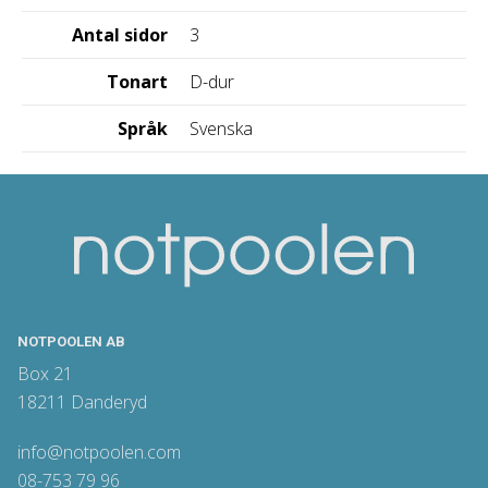
Antal sidor
3
Tonart
D-dur
Språk
Svenska
NOTPOOLEN AB
Box 21
18211 Danderyd
info@notpoolen.com
08-753 79 96