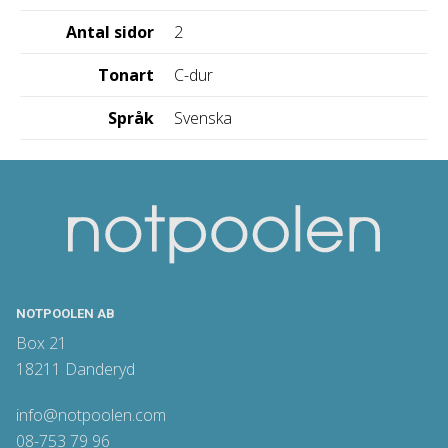
Antal sidor
2
Tonart
C-dur
Språk
Svenska
NOTPOOLEN AB
Box 21
18211 Danderyd
info@notpoolen.com
08-753 79 96