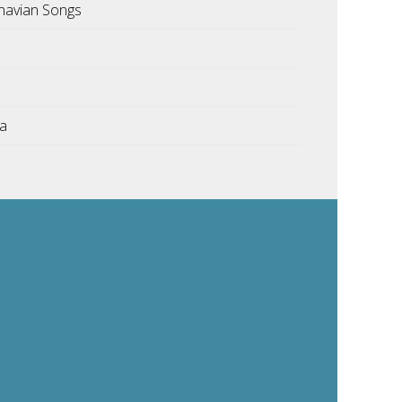
navian Songs
ka