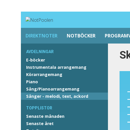
DIREKTNOTER
NOTBÖCKER
PROGRAM
Sk
AVDELNINGAR
E-böcker
Instrumentala arrangemang
Körarrangemang
Piano
Sång/Pianoarrangemang
Sånger - melodi, text, ackord
TOPPLISTOR
Senaste månaden
Senaste året