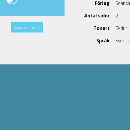
Förlag
Scandi
Antal sidor
2
Spara som favorit
Tonart
D-dur
Språk
Svens