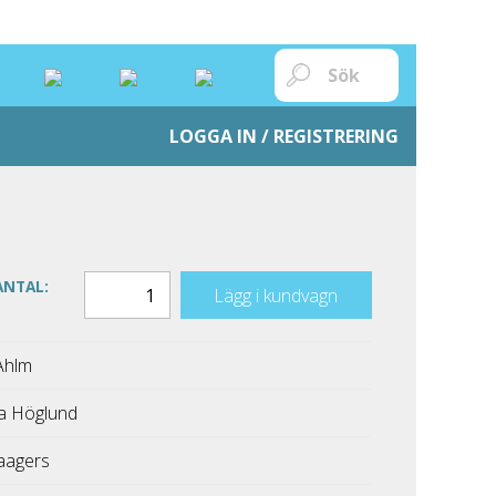
LOGGA IN / REGISTRERING
ANTAL:
Lägg i kundvagn
 Ahlm
a Höglund
aagers