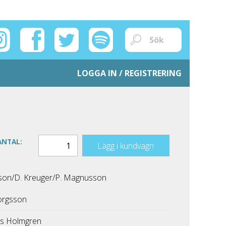
LOGGA IN / REGISTRERING
ANTAL:
Lägg i kundvagn
fsson/D. Kreuger/P. Magnusson
orgsson
s Holmgren