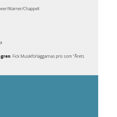
eer/Warner/Chappell
ka
mgren
. Fick Musikförläggarnas pris som "Årets