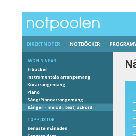
DIREKTNOTER
NOTBÖCKER
PROGRAM
N
AVDELNINGAR
E-böcker
Instrumentala arrangemang
Körarrangemang
Piano
Sång/Pianoarrangemang
Sånger - melodi, text, ackord
TOPPLISTOR
Senaste månaden
Senaste året