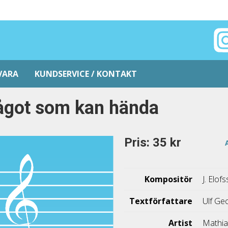
VARA
KUNDSERVICE / KONTAKT
ågot som kan hända
Pris: 35 kr
Kompositör
J. Elo
Textförfattare
Ulf Ge
Artist
Mathia