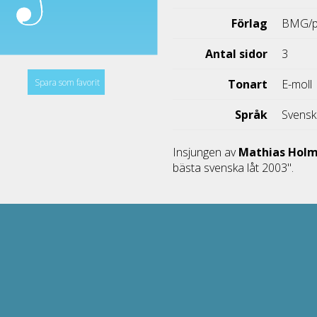
Förlag
BMG/p
Antal sidor
3
Spara som favorit
Tonart
E-moll
Språk
Svens
Insjungen av
Mathias Hol
bästa svenska låt 2003".