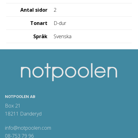
Antal sidor
2
Tonart
D-dur
Språk
Svenska
NOTPOOLEN AB
Box 21
18211 Danderyd
info@notpoolen.com
08-753 79 96