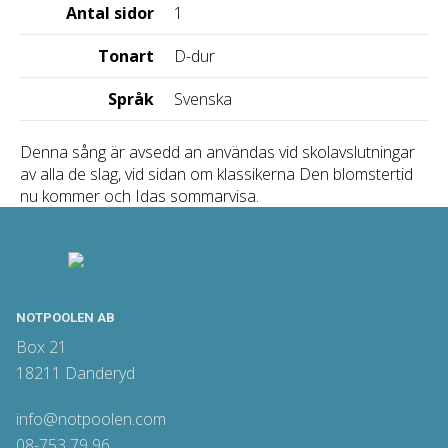
Antal sidor
1
Tonart
D-dur
Språk
Svenska
Denna sång är avsedd an användas vid skolavslutningar
av alla de slag, vid sidan om klassikerna Den blomstertid
nu kommer och Idas sommarvisa.
NOTPOOLEN AB
Box 21
18211 Danderyd
info@notpoolen.com
08-753 79 96