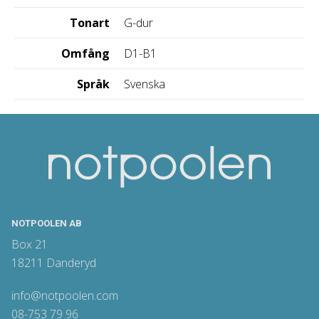
Tonart
G-dur
Omfång
D1-B1
Språk
Svenska
NOTPOOLEN AB
Box 21
18211 Danderyd
info@notpoolen.com
08-753 79 96