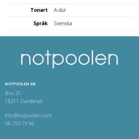
Tonart
A-dur
Språk
Svenska
NOTPOOLEN AB
Box 21
18211 Danderyd
info@notpoolen.com
08-753 79 96