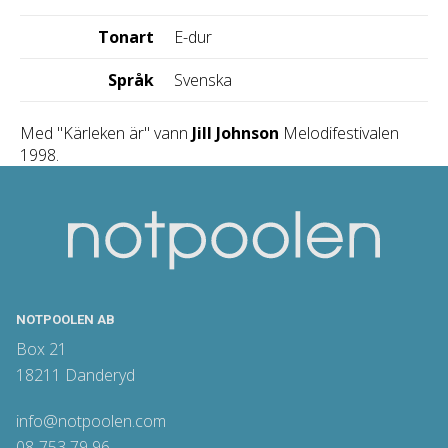
Tonart
E-dur
Språk
Svenska
Med "Kärleken är" vann
Jill Johnson
Melodifestivalen
1998.
NOTPOOLEN AB
Box 21
18211 Danderyd
info@notpoolen.com
08-753 79 96