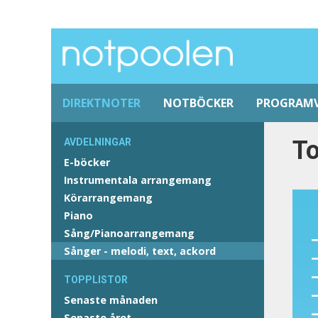
DIREKTNOTER
NOTBÖCKER
PROGRAM
To
AVDELNINGAR
E-böcker
Instrumentala arrangemang
Körarrangemang
Piano
Sång/Pianoarrangemang
Sånger - melodi, text, ackord
TOPPLISTOR
Senaste månaden
Senaste året