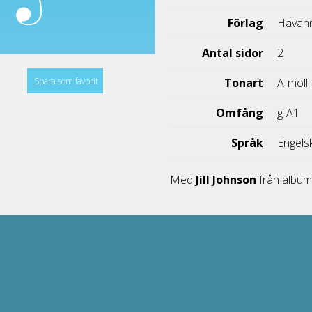
Förlag
Havann
Antal sidor
2
Spara som favorit
Tonart
A-moll
Omfång
g-A1
Språk
Engels
Med
Jill Johnson
från albu