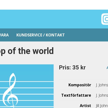
VARA
KUNDSERVICE / KONTAKT
p of the world
Pris: 35 kr
Kompositör
J. John
Textförfattare
J. John
Artist
Jill Jo