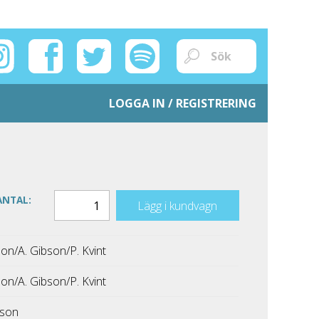
LOGGA IN / REGISTRERING
ANTAL:
Lägg i kundvagn
son/A. Gibson/P. Kvint
son/A. Gibson/P. Kvint
hnson