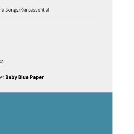
a Songs/Kvintessential
ka
met
Baby Blue Paper