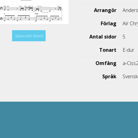
Arrangör
Anders
Förlag
Air Chr
Spara som favorit
Antal sidor
5
Tonart
E-dur
Omfång
a-Ciss
Språk
Svens