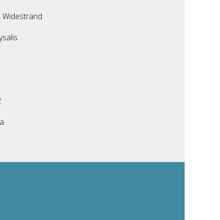
 Widestrand
ysalis
2
ka