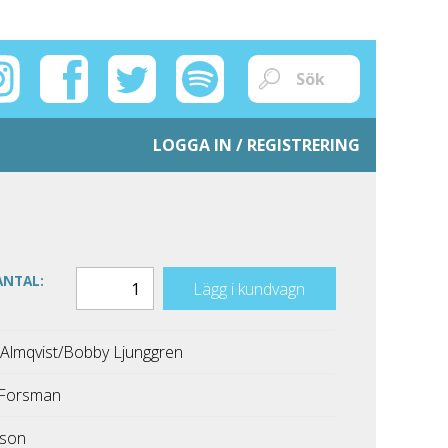
LOGGA IN / REGISTRERING
ANTAL:
Lägg i kundvagn
Almqvist/Bobby Ljunggren
 Forsman
hnson