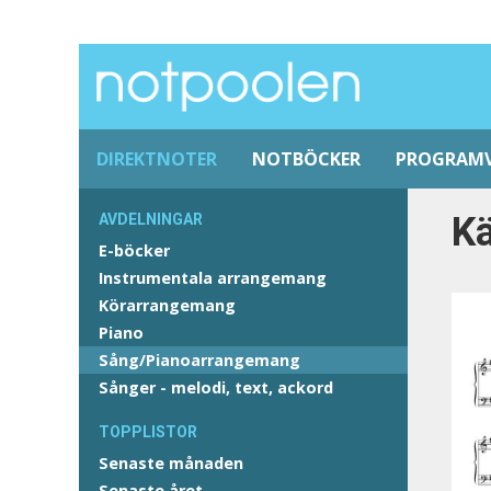
DIREKTNOTER
NOTBÖCKER
PROGRAM
Kä
AVDELNINGAR
E-böcker
Instrumentala arrangemang
Körarrangemang
Piano
Sång/Pianoarrangemang
Sånger - melodi, text, ackord
TOPPLISTOR
Senaste månaden
Senaste året