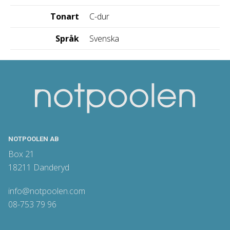
Tonart
C-dur
Språk
Svenska
NOTPOOLEN AB
Box 21
18211 Danderyd
info@notpoolen.com
08-753 79 96