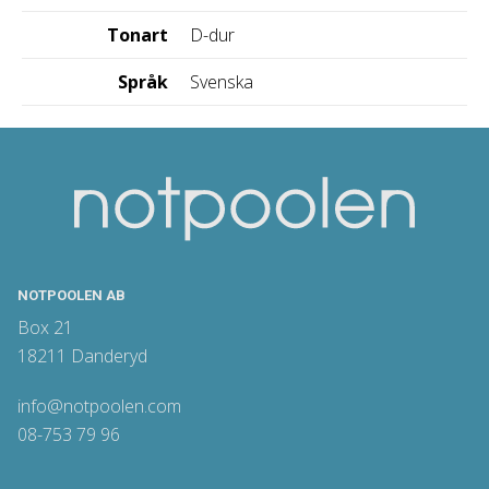
Tonart
D-dur
Språk
Svenska
NOTPOOLEN AB
Box 21
18211 Danderyd
info@notpoolen.com
08-753 79 96