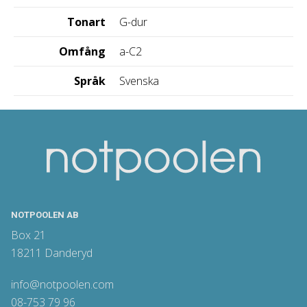
Tonart
G-dur
Omfång
a-C2
Språk
Svenska
NOTPOOLEN AB
Box 21
18211 Danderyd
info@notpoolen.com
08-753 79 96