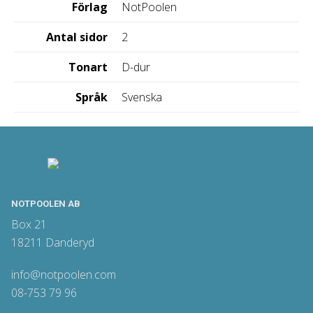
Förlag
NotPoolen
Antal sidor
2
Tonart
D-dur
Språk
Svenska
NOTPOOLEN AB
Box 21
18211 Danderyd
info@notpoolen.com
08-753 79 96