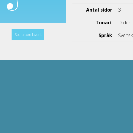
Antal sidor
3
Tonart
D-dur
Spara som favorit
Språk
Svens