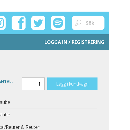
LOGGA IN / REGISTRERING
ANTAL:
Lägg i kundvagn
Taube
Taube
sal/Reuter & Reuter