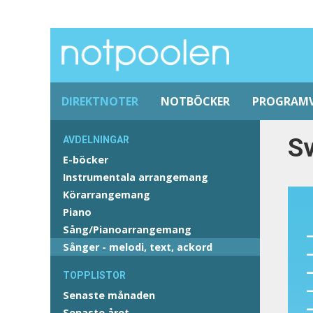
DIREKTNOTER
NOTBÖCKER
PROGRAM
Sv
AVDELNINGAR
E-böcker
Instrumentala arrangemang
Körarrangemang
Piano
Sång/Pianoarrangemang
Sånger - melodi, text, ackord
TOPPLISTOR
Senaste månaden
Senaste året