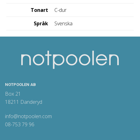
Tonart
C-dur
Språk
Svenska
NOTPOOLEN AB
Box 21
18211 Danderyd
info@notpoolen.com
08-753 79 96