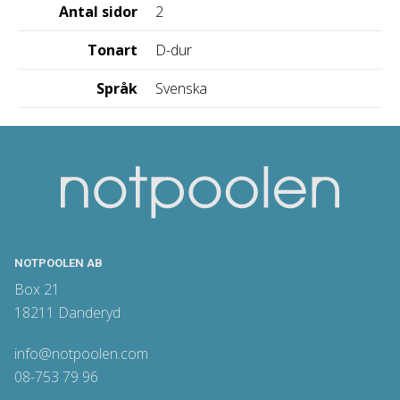
Antal sidor
2
Tonart
D-dur
Språk
Svenska
NOTPOOLEN AB
Box 21
18211 Danderyd
info@notpoolen.com
08-753 79 96