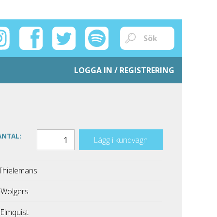
LOGGA IN / REGISTRERING
ANTAL:
Lägg i kundvagn
Thielemans
 Wolgers
Elmquist