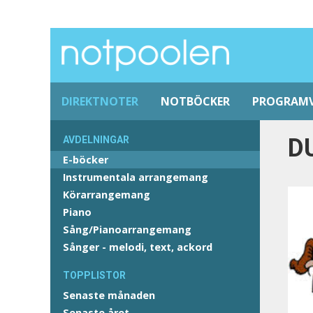
DIREKTNOTER
NOTBÖCKER
PROGRAM
D
AVDELNINGAR
E-böcker
Instrumentala arrangemang
Körarrangemang
Piano
Sång/Pianoarrangemang
Sånger - melodi, text, ackord
TOPPLISTOR
Senaste månaden
Senaste året