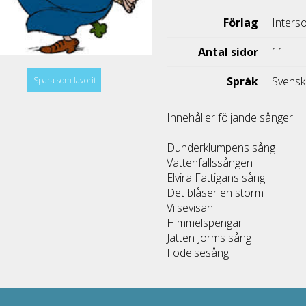
Förlag
Inters
Antal sidor
11
Språk
Svens
Spara som favorit
Innehåller följande sånger:
Dunderklumpens sång
Vattenfallssången
Elvira Fattigans sång
Det blåser en storm
Vilsevisan
Himmelspengar
Jätten Jorms sång
Födelsesång