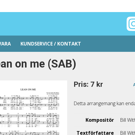
VARA
KUNDSERVICE / KONTAKT
ean on me (SAB)
Pris: 7 kr
Detta arrangemang kan endast
Kompositör
Bill Wi
Textförfattare
Bill Wi