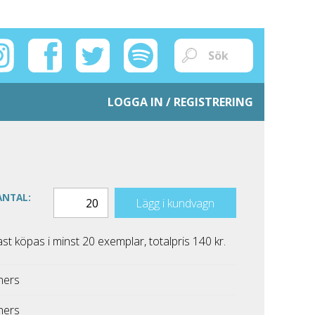
LOGGA IN / REGISTRERING
ANTAL:
Lägg i kundvagn
 köpas i minst 20 exemplar, totalpris 140 kr.
thers
thers