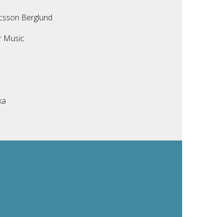
icsson Berglund
or Music
ka