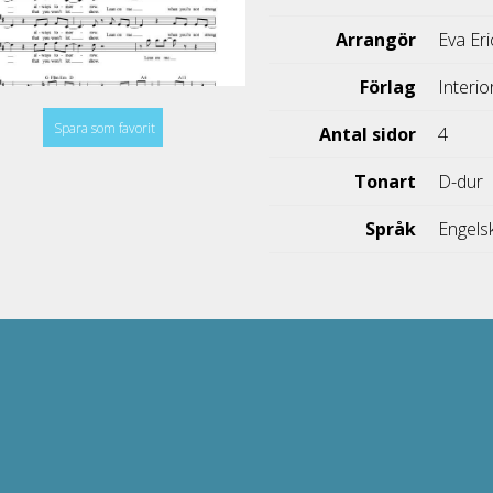
Arrangör
Eva Er
Förlag
Interi
Spara som favorit
Antal sidor
4
Tonart
D-dur
Språk
Engels