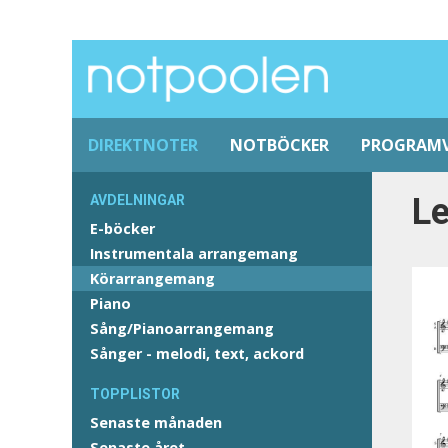
DIREKTNOTER
NOTBÖCKER
PROGRAM
L
AVDELNINGAR
E-böcker
Instrumentala arrangemang
Körarrangemang
Piano
Sång/Pianoarrangemang
Sånger - melodi, text, ackord
TOPPLISTOR
Senaste månaden
Senaste året