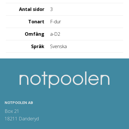
Antal sidor
3
Tonart
F-dur
Omfång
a-D2
Språk
Svenska
NOTPOOLEN AB
Box 21
18211 Danderyd