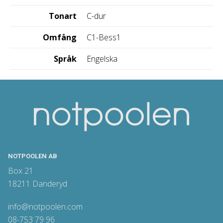
Tonart
C-dur
Omfång
C1-Bess1
Språk
Engelska
NOTPOOLEN AB
Box 21
18211 Danderyd
info@notpoolen.com
08-753 79 96