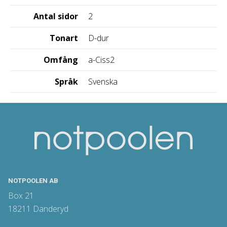
Antal sidor
2
Tonart
D-dur
Omfång
a-Ciss2
Språk
Svenska
NOTPOOLEN AB
Box 21
18211 Danderyd