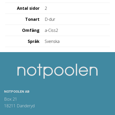
Antal sidor
2
Tonart
D-dur
Omfång
a-Ciss2
Språk
Svenska
NOTPOOLEN AB
Box 21
18211 Danderyd