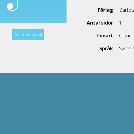
Förlag
Barfot
Antal sidor
1
Spara som favorit
Tonart
C-dur
Språk
Svens