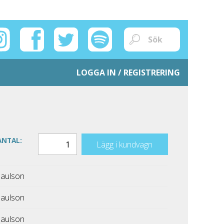
LOGGA IN / REGISTRERING
ANTAL:
Lägg i kundvagn
aulson
aulson
aulson