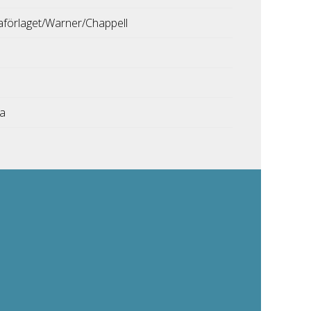
aförlaget/Warner/Chappell
ka