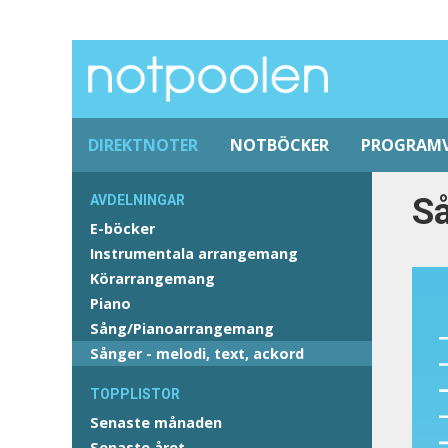
DIREKTNOTER
NOTBÖCKER
PROGRAM
S
AVDELNINGAR
E-böcker
Instrumentala arrangemang
Körarrangemang
Piano
Sång/Pianoarrangemang
Sånger - melodi, text, ackord
TOPPLISTOR
Senaste månaden
Senaste året