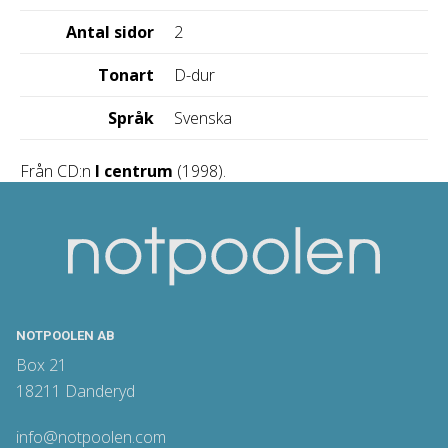
Antal sidor
2
Tonart
D-dur
Språk
Svenska
Från CD:n
I centrum
(1998).
NOTPOOLEN AB
Box 21
18211 Danderyd
info@notpoolen.com